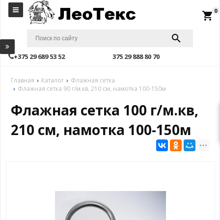
0
local_grocery_store
+375 29 689 53 52
375 29 888 80 70
Главная
Каталог
Флажная сетка
Флажная сетка 90 г/м.кв, 210 см, намотка 100-150м
Флажная сетка 100 г/м.кв,
210 см, намотка 100-150м