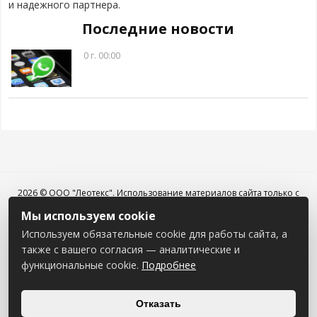
и надежного партнера.
Последние новости
0 г. 00:00
2026 © ООО "Леотекс". Использование материалов сайта только с
разрешения владельца.
Мы используем cookie
УНП 790489339
Используем обязательные cookie для работы сайта, а
Наши контакты
Мы в соцсетях
также с вашего согласия — аналитические и
+375 29 689 53 52
функциональные cookie.
Подробнее
375 29 888 80 70
Пн-Пт: 8.30 - 17.00
Отказать
Сб-Вс: Выходной