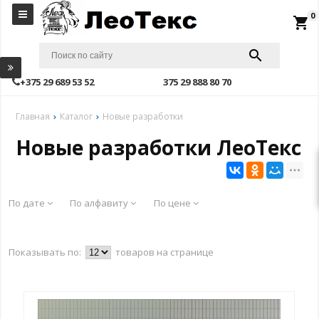
0
local_grocery_store
+375 29 689 53 52
375 29 888 80 70
Главная
Каталог
Новые разработки
Новые разработки ЛеоТекс
По дате
По алфавиту
По цене
Показывать по:
товаров на странице