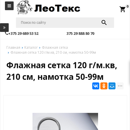
0
local_grocery_store
+375 29 689 53 52
375 29 888 80 70
Главная
Каталог
Флажная сетка
Флажная сетка 120 г/м.кв, 210 см, намотка 50-99м
Флажная сетка 120 г/м.кв,
210 см, намотка 50-99м